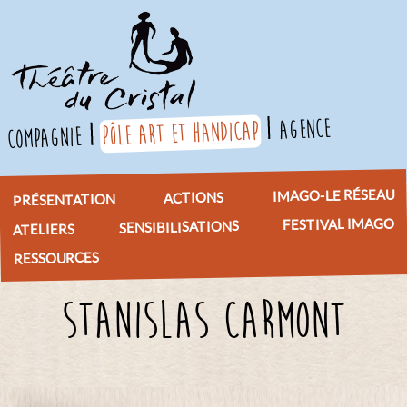
agence
pôle art et handicap
compagnie
IMAGO-LE RÉSEAU
ACTIONS
PRÉSENTATION
FESTIVAL IMAGO
SENSIBILISATIONS
ATELIERS
RESSOURCES
Stanislas Carmont