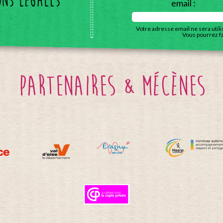
ons légales
email :
Votre adresse email ne sera util
Vous pourrez f
partenaires & mécènes