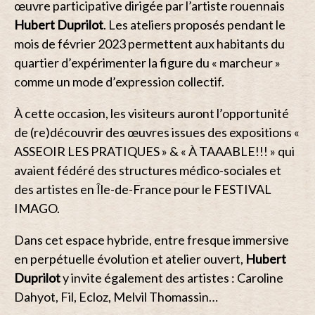
œuvre participative dirigée par l’artiste rouennais
Hubert Duprilot
. Les ateliers proposés pendant le
mois de février 2023 permettent aux habitants du
quartier d’expérimenter la figure du « marcheur »
comme un mode d’expression collectif.
À cette occasion, les visiteurs auront l’opportunité
de (re)découvrir des œuvres issues des expositions «
ASSEOIR LES PRATIQUES
» & «
À TAAABLE!!!
» qui
avaient fédéré des structures médico-sociales et
des artistes en Île-de-France pour le
FESTIVAL
IMAGO
.
Dans cet espace hybride, entre fresque immersive
en perpétuelle évolution et atelier ouvert,
Hubert
Duprilot
y invite également des artistes :
Caroline
Dahyot
,
Fil
,
Ecloz
,
Melvil Thomassin
…