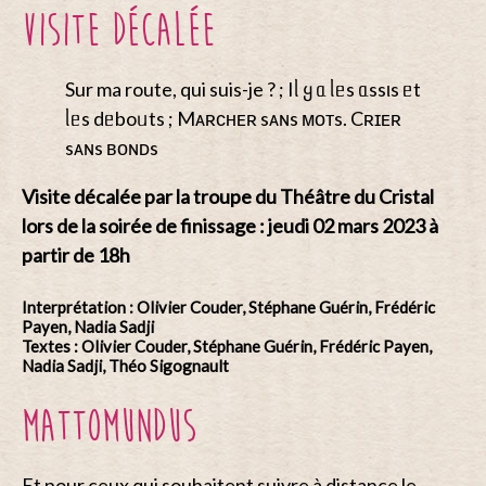
VISITE DÉCALÉE
Sur ma route, qui suis-je ? ; Iᥣ ყ ᥲ ᥣᥱs ᥲssιs ᥱt
ᥣᥱs dᥱboᥙts ; Mᴀʀᴄʜᴇʀ sᴀɴs ᴍᴏᴛs. Cʀɪᴇʀ
sᴀɴs ʙᴏɴᴅs
Visite décalée
par la troupe du Théâtre du Cristal
lors de la soirée de finissage : jeudi 02 mars 2023 à
partir de 18h
Interprétation : Olivier Couder, Stéphane Guérin, Frédéric
Payen, Nadia Sadji
Textes : Olivier Couder, Stéphane Guérin, Frédéric Payen,
Nadia Sadji, Théo Sigognault
MATTOMUNDUS
Et pour ceux qui souhaitent suivre à distance le