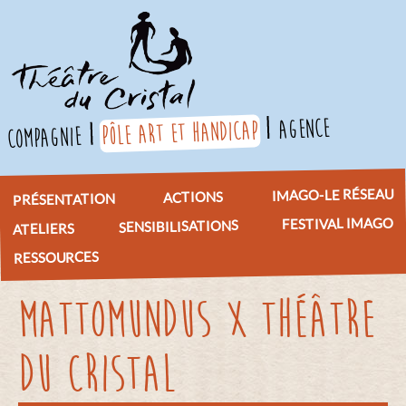
agence
pôle art et handicap
compagnie
IMAGO-LE RÉSEAU
ACTIONS
PRÉSENTATION
FESTIVAL IMAGO
SENSIBILISATIONS
ATELIERS
RESSOURCES
MATTOMUNDUS x THÉÂTRE
DU CRISTAL