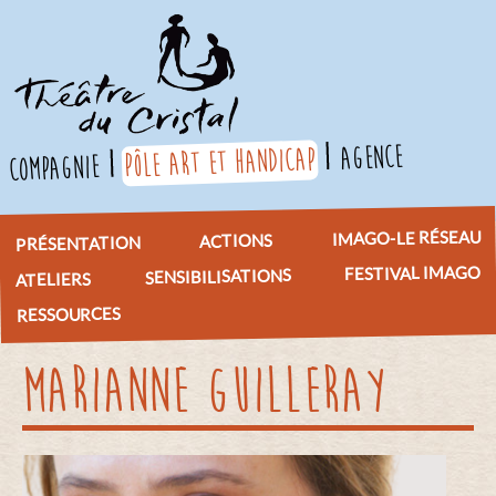
agence
pôle art et handicap
compagnie
IMAGO-LE RÉSEAU
ACTIONS
PRÉSENTATION
FESTIVAL IMAGO
SENSIBILISATIONS
ATELIERS
RESSOURCES
MARIANNE GUILLERAY