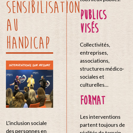
SENSIBILISATION
PUBLICS
AU
VISÉS
HANDICAP
Collectivités,
entreprises,
associations,
structures médico-
sociales et
culturelles…
FORMAT
Les interventions
L’inclusion sociale
partent toujours de
des personnes en
réalités de terrain.