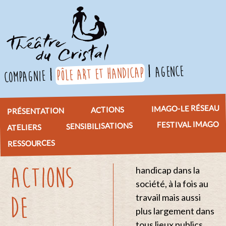
agence
pôle art et handicap
compagnie
IMAGO-LE RÉSEAU
ACTIONS
PRÉSENTATION
FESTIVAL IMAGO
SENSIBILISATIONS
ATELIERS
RESSOURCES
ACTIONS
handicap dans la
société, à la fois au
travail mais aussi
DE
plus largement dans
tous lieux publics.