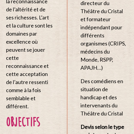
la reconnaissance
directeur du
de l’altérité et de
Théâtre du Cristal
ses richesses. L’art
et formateur
et la culture sont les
indépendant pour
domaines par
différents
excellence où
organismes (CRIPS,
peuvent se jouer
médecins du
cette
Monde, RSPP,
reconnaissance et
APAJH…)
cette acceptation
Des comédiens en
de l’autre ressenti
situation de
comme à la fois
handicap et des
semblable et
intervenants du
différent.
Théâtre du Cristal
OBJECTIFS
Devis selon le type