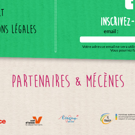
ct
Inscrivez
ons légales
email :
Votre adresse email ne sera util
Vous pourrez f
partenaires & mécènes