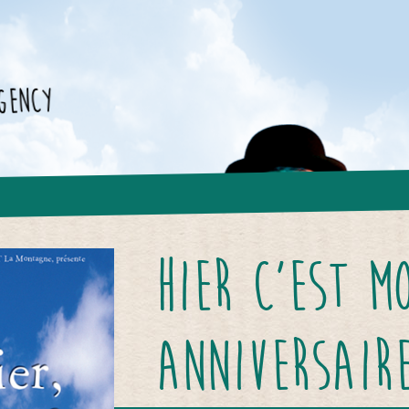
gency
HIER C’EST M
ANNIVERSAIR