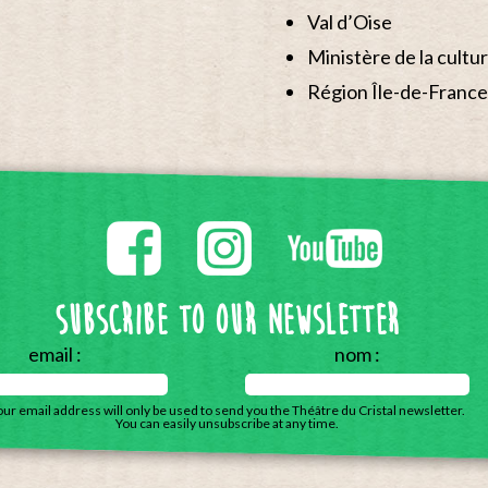
Val d’Oise
Ministère de la cultu
Région Île-de-France
Subscribe to our Newsletter
email :
nom :
our email address will only be used to send you the Théâtre du Cristal newsletter.
You can easily unsubscribe at any time.