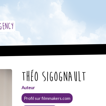
gency
Théo Sigognault
Auteur
Profil sur filmmakers.com