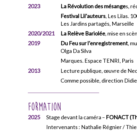
2023
La Révolution des mésange
s, ré
Festival Lil’auteurs
, Les Lilas. 
Les Jardins partagés, Marseille
2020/2021
La Relève Bariolée
, mise en scè
2019
Du Feu sur l’enregistrement
, m
Olga Da Silva
Marques. Espace TENRI, Paris
2013
Lecture publique, œuvre de Ned
Comme possible, direction Didie
Formation
2025
Stage devant la caméra –
FONACT (
Th
Intervenants : Nathalie Régnier / Thi